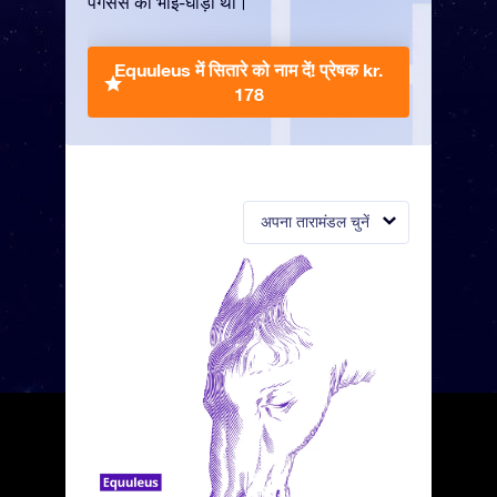
पेगेसस का भाई-घोड़ा था।
Equuleus में सितारे को नाम दें!
प्रेषक kr.
178
अपना तारामंडल चुनें