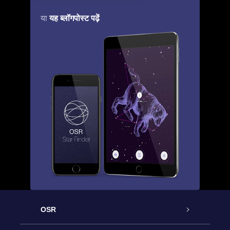
यह ब्लॉगपोस्ट पढ़ें
या
OSR