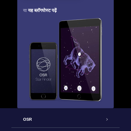
यह ब्लॉगपोस्ट पढ़ें
या
OSR