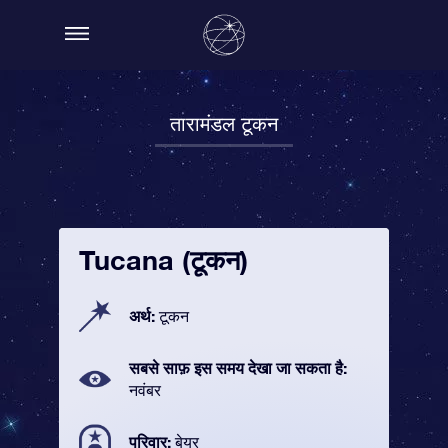
तारामंडल टूकन
Tucana (टूकन)
अर्थ:
टूकन
सबसे साफ़ इस समय देखा जा सकता है:
नवंबर
परिवार:
बेयर