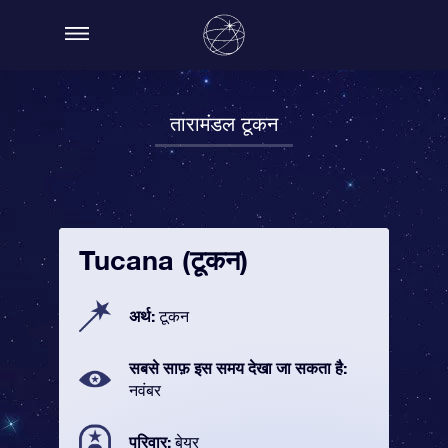
तारामंडल टूकन
Tucana (टूकन)
अर्थ:
टूकन
सबसे साफ़ इस समय देखा जा सकता है:
नवंबर
परिवार:
बेयर