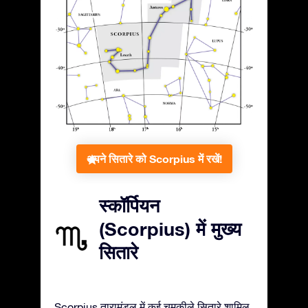
अपने सितारे को Scorpius में रखें!
स्कॉर्पियन
(Scorpius) में मुख्य
सितारे
Scorpius तारामंडल में कई चमकीले सितारे शामिल