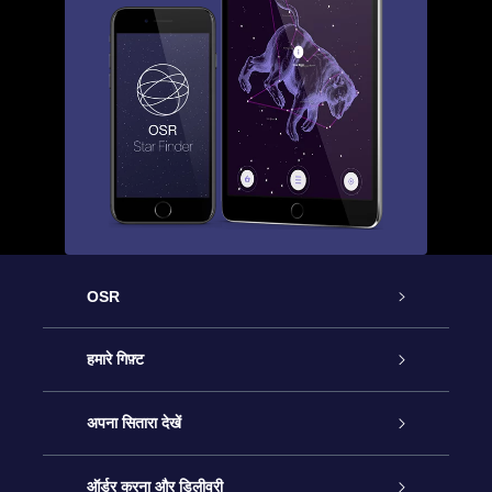
OSR
ग्राहक सेवा
हमारे गिफ़्ट
हमसे संपर्क करें
ऑनलाइन स्टार गिफ़्ट
अपना सितारा देखें
ब्लॉग
OSR गिफ़्ट पैक
स्टार रजिस्टर
ऑर्डर करना और डिलीवरी