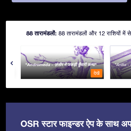
88 तारामंडलों:
88 तारामंडलों और 12 राशियों में से
Andromeda - ज़ंजीर में जकड़ी कुँवारी कन्या
Antlia - व
देखें
देखें
OSR स्टार फाइन्डर ऐप के साथ अपने 