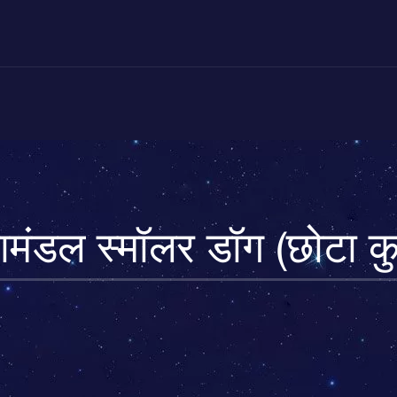
ामंडल स्मॉलर डॉग (छोटा कुत