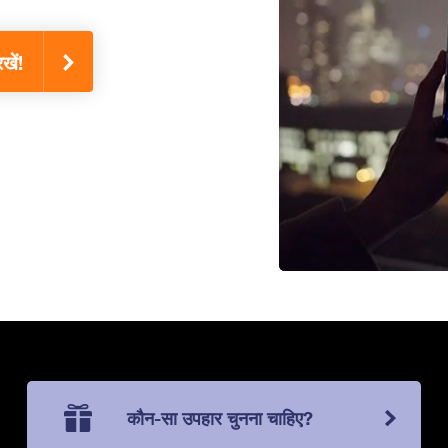
खें!
कौन-सा उपहार चुनना चाहिए?