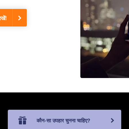
खें!
कौन-सा उपहार चुनना चाहिए?