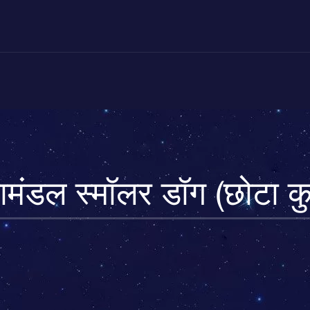
ामंडल स्मॉलर डॉग (छोटा कुत