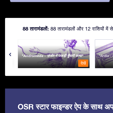
88 तारामंडलों:
88 तारामंडलों और 12 राशियों में से
Andromeda - ज़ंजीर में जकड़ी कुँवारी कन्या
Antlia - व
देखें
देखें
OSR स्टार फाइन्डर ऐप के साथ अपने 