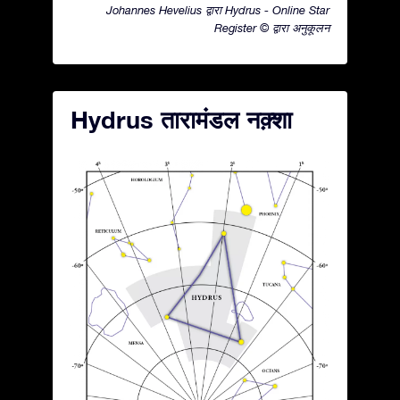
Johannes Hevelius द्वारा Hydrus - Online Star
Register © द्वारा अनुकूलन
Hydrus तारामंडल नक़्शा