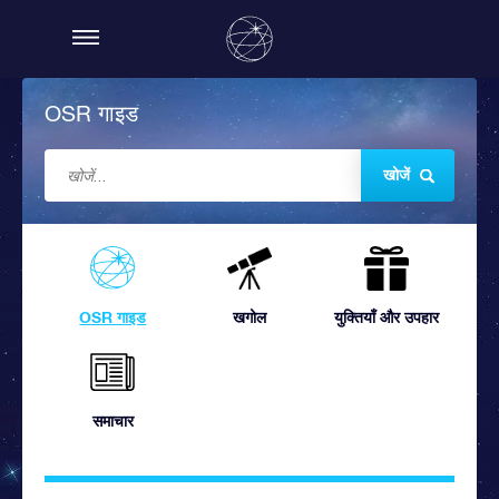
OSR गाइड
खोजें
OSR गाइड
खगोल
युक्तियाँ और उपहार
समाचार