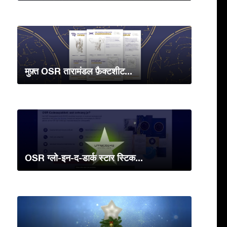
मुफ़्त OSR तारामंडल फ़ैक्टशीट...
OSR ग्लो-इन-द-डार्क स्टार स्टिक...