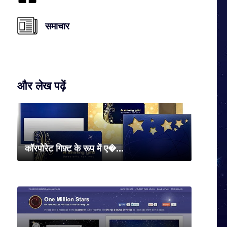
समाचार
और लेख पढ़ें
कॉरपोरेट गिफ़्ट के रूप में ए�...