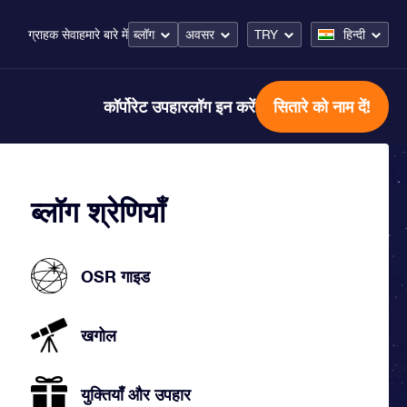
ब्लॉग
अवसर
TRY
हिन्दी
ग्राहक सेवा
हमारे बारे में
कॉर्पोरेट उपहार
लॉग इन करें
सितारे को नाम दें!
ब्लॉग श्रेणियाँ
OSR गाइड
खगोल
युक्तियाँ और उपहार