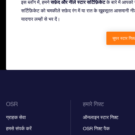
सफ़ेद और नीले स्टार सर्टिफ़िकेट
इस ब्लॉग में, हमने
के बारे में आपको
सर्टिफ़िकेट को चमकीले सफ़ेद रंग में या रात के ख़ूबसूरत आसमानी नीले
यादगार लम्हों से भर दें।
सुपर स्टार गिफ़्
OSR
हमारे गिफ़्ट
ग्राहक सेवा
ऑनलाइन स्टार गिफ़्ट
हमसे संपर्क करें
OSR गिफ़्ट पैक