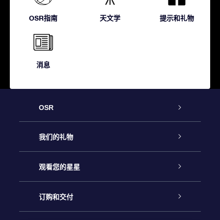
OSR指南
天文学
提示和礼物
消息
OSR
客户服务
我们的礼物
联系我们
Online Star礼物
观看您的星星
Online Star Register
博客
OSR 礼物包
订购和交付