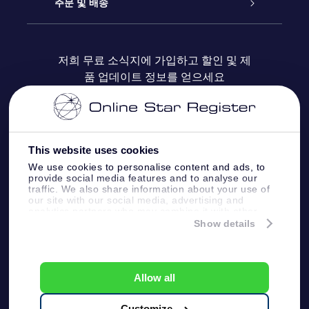
블로그
OSR 선물 팩
Star Register
주문 및 배송
자주 묻는 질문들
OSR Star Finder 앱
Super Star Gift
고객 로그인
저희 무료 소식지에 가입하고 할인 및 제
품 업데이트 정보를 얻으세요
OSR 상품권
후기
맞춤 별 페이지
결제 정보
기업 선물
One Million Stars
배송 정보
This website uses cookies
OSR 스타세이버
환불 정책
We use cookies to personalise content and ads, to
provide social media features and to analyse our
traffic. We also share information about your use of
Fly me to the stars VR 앱
our site with our social media, advertising and
별자리
analytics partners who may combine it with other
information that you’ve provided to them or that
Show details
they’ve collected from your use of their services.
Online Star Register BV
- Laan van de Maagd
83, 7324 BT Apeldoorn, The Netherlands
고객 서비스:
help@osr.org
Allow all
KVK: 60333553, VAT: NL 8538.62.722B01
プレスページ
One Million Stars
Customize