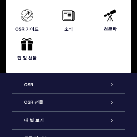
OSR 가이드
소식
천문학
팁 및 선물
OSR
고객 서비스
OSR 선물
연락처
온라인 별 선물
내 별 보기