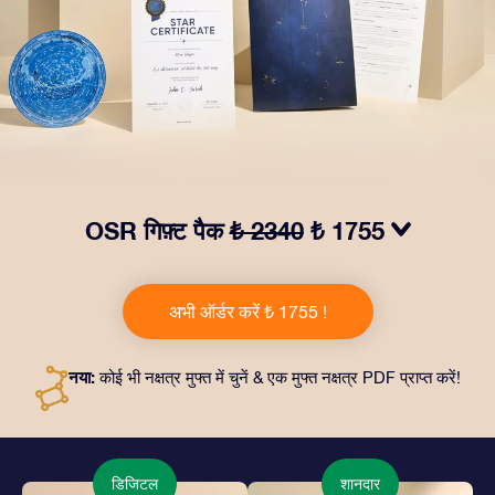
OSR गिफ़्ट पैक
₺ 2340
₺ 1755
हमारे OSR गिफ़्ट पैक से आँखों में चमक लाएं! इस उपहार में एक ख़ूबसूरत
लिफ़ाफ़ा, आपकी पसंद से तैयार दस्तावेज़, साथ ही डिजिटल दस्तावेज़
अभी ऑर्डर करें ₺ 1755 !
और हमारे ऐप्स का मुफ़्त इस्तेमाल शामिल है। यह दोस्तों और प्रियजनों को
एक हमेशा बरक़रार रहने वाला उपहार पेश करने का जादुई तरीक़ा है।
नया:
कोई भी नक्षत्र मुफ्त में चुनें & एक मुफ्त नक्षत्र PDF प्राप्त करें!
डिजिटल
शानदार