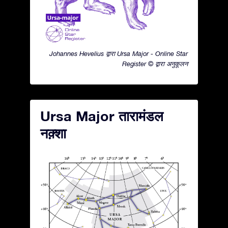
Johannes Hevelius द्वारा Ursa Major - Online Star
Register © द्वारा अनुकूलन
Ursa Major तारामंडल
नक़्शा