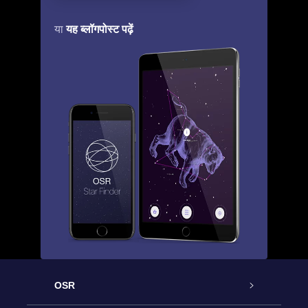
यह ब्लॉगपोस्ट पढ़ें
या
OSR