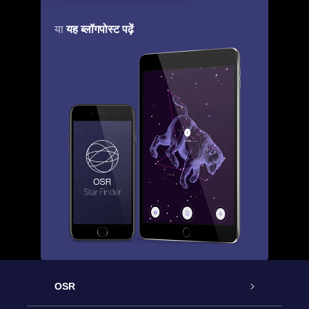
यह ब्लॉगपोस्ट पढ़ें
या
OSR