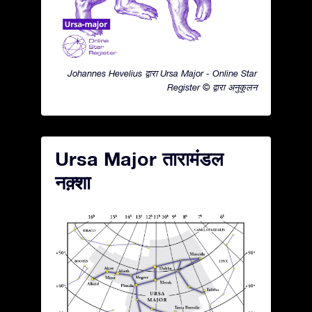
Johannes Hevelius द्वारा Ursa Major - Online Star
Register © द्वारा अनुकूलन
Ursa Major तारामंडल
नक़्शा