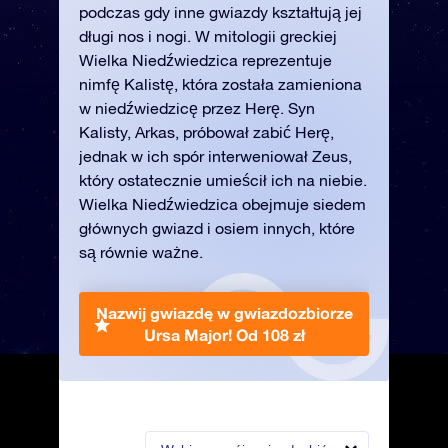
podczas gdy inne gwiazdy kształtują jej
długi nos i nogi. W mitologii greckiej
Wielka Niedźwiedzica reprezentuje
nimfę Kalistę, która została zamieniona
w niedźwiedzicę przez Herę. Syn
Kalisty, Arkas, próbował zabić Herę,
jednak w ich spór interweniował Zeus,
który ostatecznie umieścił ich na niebie.
Wielka Niedźwiedzica obejmuje siedem
głównych gwiazd i osiem innych, które
są równie ważne.
Nazwij gwiazdę w gwiazdozbiorze
Ursa Major!
Od 108 zł