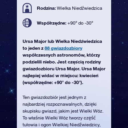
Rodzina:
Wielka Niedźwiedzica
Współrzędne:
+90° do -30°
Ursa Major lub Wielka Niedźwiedzica
to jeden z
88 gwiazdozbiory
współczesnych astronomów, którzy
podzielili niebo. Jest częścią rodziny
gwiazdozbioru Ursa Major. Ursa Major
najlepiej widać w miejscu: kwiecień
(współrzędne: +90° do -30°).
Ten gwiazdozbiór jest jednym z
najbardziej rozpoznawalnych, dzięki
skupisku gwiazd, jakim jest Wielki Wóz.
To właśnie Wielki Wóz tworzy część
tułowia i ogon Wielkiej Niedźwiedzicy,