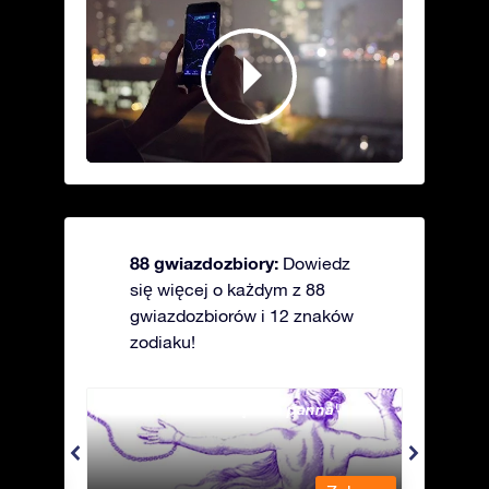
88 gwiazdozbiory:
Dowiedz
się więcej o każdym z 88
gwiazdozbiorów i 12 znaków
zodiaku!
Andromeda - Związana panna
Antli