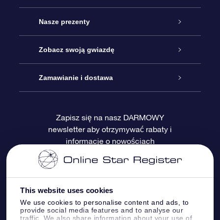
Obsługa
Nasze prezenty
Kontakt
Podarunek Gwiazda Online
Zobacz swoją gwiazdę
Blog
Pakiet Podarunkowy OSR
Rejestr Gwiazd
Zamawianie i dostawa
Najczęściej zadawane pytania
Prezent Super Star
Aplikacją OSR Star Finder
Logowanie
Zapisz się na nasz DARMOWY
newsletter aby otrzymywać rabaty i
Recenzje
Karta podarunkowa OSR
Sprsonalizowana Strona Gwiazdy
Metody płatności
informacje o nowościach
Prezenty firmowe
One Million Stars
Dostawa
Gwieździsty Wygaszacz Ekranu OSR
Polityka zwrotów
This website uses cookies
We use cookies to personalise content and ads, to
provide social media features and to analyse our
Aplikacja VR „Fly me to the stars”
Gwiazdozbiorach
traffic. We also share information about your use of