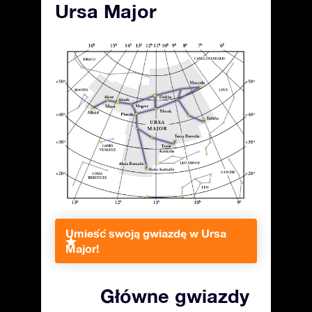
Ursa Major
Umieść swoją gwiazdę w Ursa
Major!
Główne gwiazdy