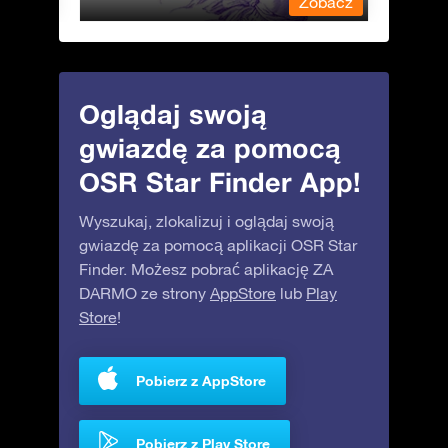
obacz
Zobacz
Oglądaj swoją
gwiazdę za pomocą
OSR Star Finder App!
Wyszukaj, zlokalizuj i oglądaj swoją
gwiazdę za pomocą aplikacji OSR Star
Finder. Możesz pobrać aplikację ZA
DARMO ze strony
AppStore
lub
Play
Store
!
Pobierz z AppStore
Pobierz z Play Store