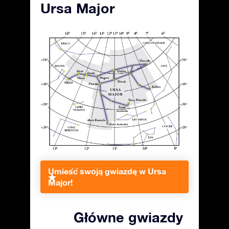
Ursa Major
Umieść swoją gwiazdę w Ursa
Major!
Główne gwiazdy