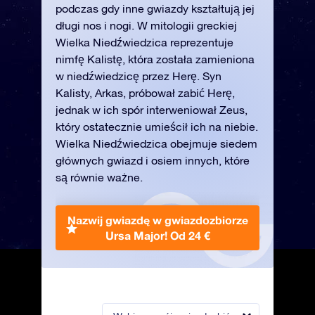
podczas gdy inne gwiazdy kształtują jej
długi nos i nogi. W mitologii greckiej
Wielka Niedźwiedzica reprezentuje
nimfę Kalistę, która została zamieniona
w niedźwiedzicę przez Herę. Syn
Kalisty, Arkas, próbował zabić Herę,
jednak w ich spór interweniował Zeus,
który ostatecznie umieścił ich na niebie.
Wielka Niedźwiedzica obejmuje siedem
głównych gwiazd i osiem innych, które
są równie ważne.
Nazwij gwiazdę w gwiazdozbiorze
Ursa Major!
Od 24 €