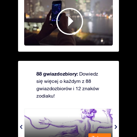
88 gwiazdozbiory:
Dowiedz
się więcej o każdym z 88
gwiazdozbiorów i 12 znaków
zodiaku!
Andromeda - Związana panna
Antli