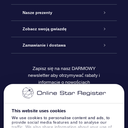
Obsługa
Nasze prezenty
Kontakt
Podarunek Gwiazda Online
Zobacz swoją gwiazdę
Blog
Pakiet Podarunkowy OSR
Rejestr Gwiazd
Zamawianie i dostawa
Najczęściej zadawane pytania
Prezent Super Star
Aplikacją OSR Star Finder
Logowanie
Zapisz się na nasz DARMOWY
newsletter aby otrzymywać rabaty i
Recenzje
Karta podarunkowa OSR
Sprsonalizowana Strona Gwiazdy
Metody płatności
informacje o nowościach
Prezenty firmowe
One Million Stars
Dostawa
Gwieździsty Wygaszacz Ekranu OSR
Polityka zwrotów
This website uses cookies
We use cookies to personalise content and ads, to
provide social media features and to analyse our
Aplikacja VR „Fly me to the stars”
Gwiazdozbiorach
traffic. We also share information about your use of