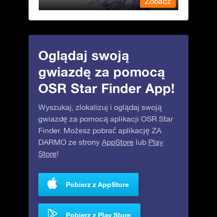
obacz
Zobacz
Oglądaj swoją
gwiazdę za pomocą
OSR Star Finder App!
Wyszukaj, zlokalizuj i oglądaj swoją
gwiazdę za pomocą aplikacji OSR Star
Finder. Możesz pobrać aplikację ZA
DARMO ze strony
AppStore
lub
Play
Store
!
Pobierz z AppStore
Pobierz z Play Store