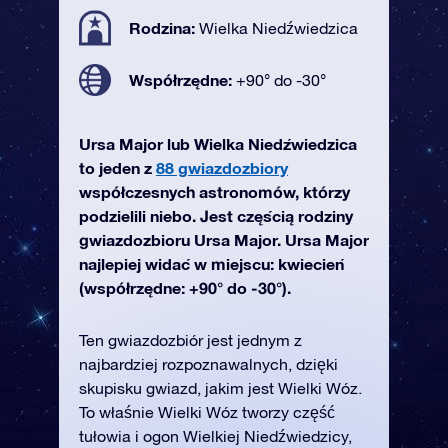
Rodzina:
Wielka Niedźwiedzica
Współrzędne:
+90° do -30°
Ursa Major lub Wielka Niedźwiedzica
to jeden z
88 gwiazdozbiory
współczesnych astronomów, którzy
podzielili niebo. Jest częścią rodziny
gwiazdozbioru Ursa Major. Ursa Major
najlepiej widać w miejscu: kwiecień
(współrzędne: +90° do -30°).
Ten gwiazdozbiór jest jednym z
najbardziej rozpoznawalnych, dzięki
skupisku gwiazd, jakim jest Wielki Wóz.
To właśnie Wielki Wóz tworzy część
tułowia i ogon Wielkiej Niedźwiedzicy,