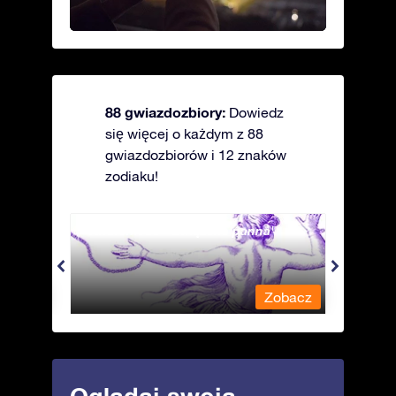
88 gwiazdozbiory:
Dowiedz
się więcej o każdym z 88
gwiazdozbiorów i 12 znaków
zodiaku!
Andromeda - Związana panna
Antli
obacz
Zobacz