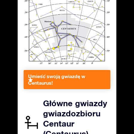
Umieść swoją gwiazdę w
Centaurus!
Główne gwiazdy
gwiazdozbioru
Centaur
(Centaurus)