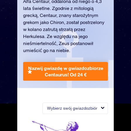
Alfa Centaur, oddalona od niego o 4,3
lata świetlne. Zgodnie z mitologią
grecką, Centaur, znany starożytnym
grekom jako Chiron, został postrzelony
w kolano zatrutą strzałą przez
Herkulesa. Ze względu na jego
nieśmiertelność, Zeus postanowił
umieścić go na niebie.
Nazwij gwiazdę w gwiazdozbiorze
Centaurus!
Od 24 €
Wybierz swój gwiazdozbiór