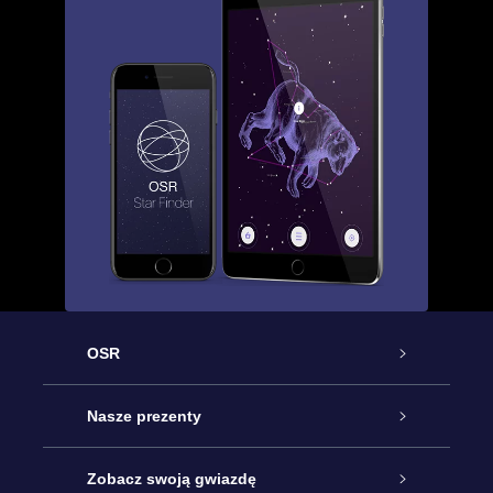
OSR
Obsługa
Nasze prezenty
Kontakt
Podarunek Gwiazda Online
Zobacz swoją gwiazdę