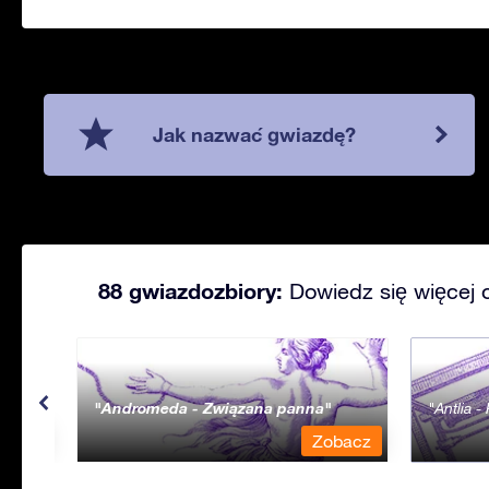
Jak nazwać gwiazdę?
88 gwiazdozbiory:
Dowiedz się więcej 
Andromeda - Związana panna
Antlia 
bacz
Zobacz