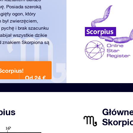
wę. Posiada szeroką
gięty ogon, który
n był zwierzęciem,
a pychę i brak szacunku
abijał wszystkie dzikie
d znakiem Skorpiona są
Scorpius!
Od 24 €
pius
Główne
Skorpio