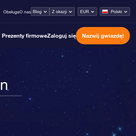
Blog
Z okazji
EUR
Polski
Obsługa
O nas
Prezenty firmowe
Zaloguj się
Nazwij gwiazdę!
on