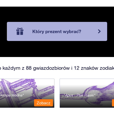
Który prezent wybrać?
o każdym z 88 gwiazdozbiorów i 12 znaków zodiak
- Pompa Wodna
Apus - Ptak Rajski
Zobacz