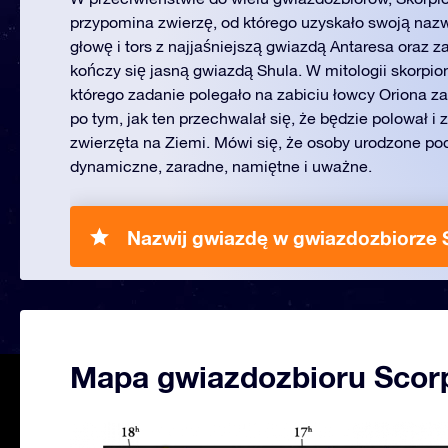
przypomina zwierzę, od którego uzyskało swoją naz
głowę i tors z najjaśniejszą gwiazdą Antaresa oraz za
kończy się jasną gwiazdą Shula. W mitologii skorpio
którego zadanie polegało na zabiciu łowcy Oriona z
po tym, jak ten przechwalał się, że będzie polował i z
zwierzęta na Ziemi. Mówi się, że osoby urodzone po
dynamiczne, zaradne, namiętne i uważne.
Nazwij gwiazdę w gwiazdozbiorze 
Mapa gwiazdozbioru Scor