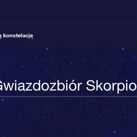
 konstelację
wiazdozbiór Skorpi