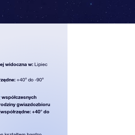
iej widoczna w:
Lipiec
rzędne:
+40° do -90°
y
współczesnych
 rodziny gwiazdozbioru
 (współrzędne: +40° do
on kształtem bardzo