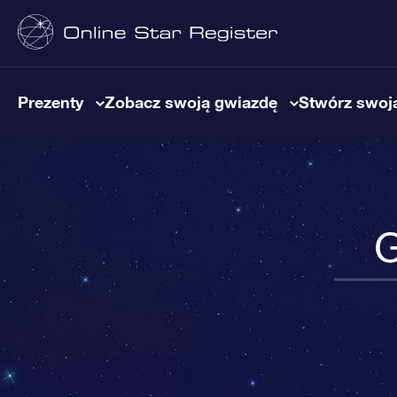
Prezenty
Zobacz swoją gwiazdę
Stwórz swoją
G