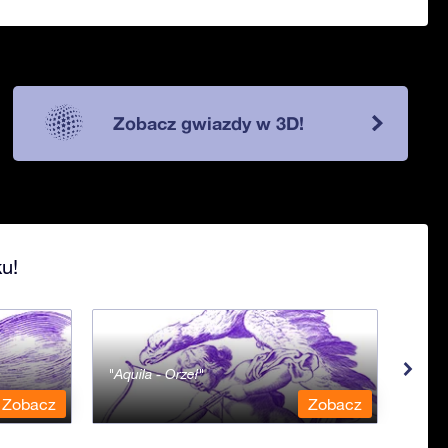
Zobacz gwiazdy w 3D!
u!
Aquila - Orzeł
Aqua
Zobacz
Zobacz