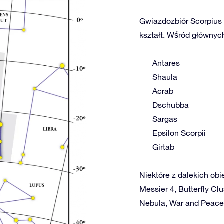
Gwiazdozbiór Scorpius 
kształt. Wśród głównych
Antares
Shaula
Acrab
Dschubba
Sargas
Epsilon Scorpii
Girtab
Niektóre z dalekich obi
Messier 4, Butterfly Cl
Nebula, War and Peace