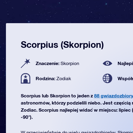
Scorpius (Skorpion)
Znaczenie:
Najlep
Skorpion
Rodzina:
Współ
Zodiak
Scorpius lub Skorpion to jeden z
88 gwiazdozbior
astronomów, którzy podzielili niebo. Jest częścią
Zodiac. Scorpius najlepiej widać w miejscu: lipiec
-90°).
W przeciwieństwie do wielu gwiazdozbiorów, Skorpi