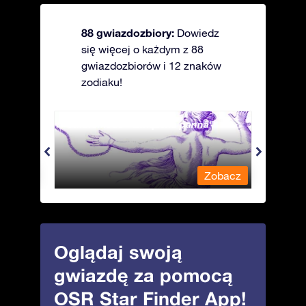
88 gwiazdozbiory:
Dowiedz
się więcej o każdym z 88
gwiazdozbiorów i 12 znaków
zodiaku!
Andromeda - Związana panna
Antli
obacz
Zobacz
Oglądaj swoją
gwiazdę za pomocą
OSR Star Finder App!