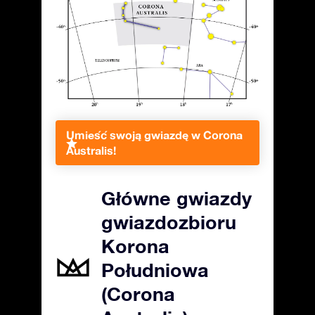
Umieść swoją gwiazdę w Corona
Australis!
Główne gwiazdy
gwiazdozbioru
Korona
Południowa
(Corona