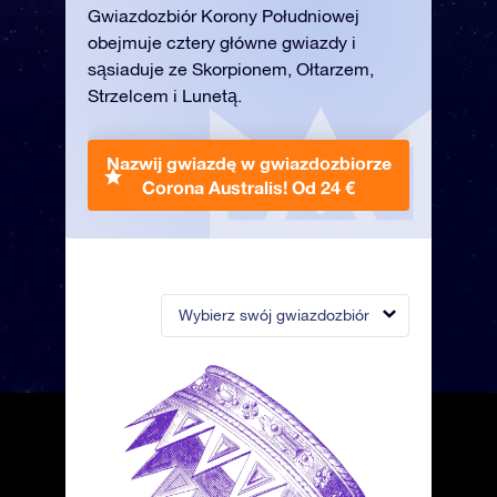
Gwiazdozbiór Korony Południowej
obejmuje cztery główne gwiazdy i
sąsiaduje ze Skorpionem, Ołtarzem,
Strzelcem i Lunetą.
Nazwij gwiazdę w gwiazdozbiorze
Corona Australis!
Od 24 €
Wybierz swój gwiazdozbiór