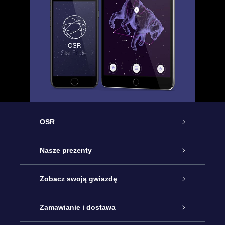
OSR
Obsługa
Nasze prezenty
Kontakt
Podarunek Gwiazda Online
Zobacz swoją gwiazdę
Blog
Pakiet Podarunkowy OSR
Rejestr Gwiazd
Zamawianie i dostawa