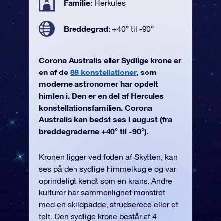
Familie:
Herkules
Breddegrad:
+40° til -90°
Corona Australis eller Sydlige krone er
en af de
88 konstellationer
, som
moderne astronomer har opdelt
himlen i. Den er en del af Hercules
konstellationsfamilien. Corona
Australis kan bedst ses i august (fra
breddegraderne +40° til -90°).
Kronen ligger ved foden af Skytten, kan
ses på den sydlige himmelkugle og var
oprindeligt kendt som en krans. Andre
kulturer har sammenlignet mønstret
med en skildpadde, strudserede eller et
telt. Den sydlige krone består af 4