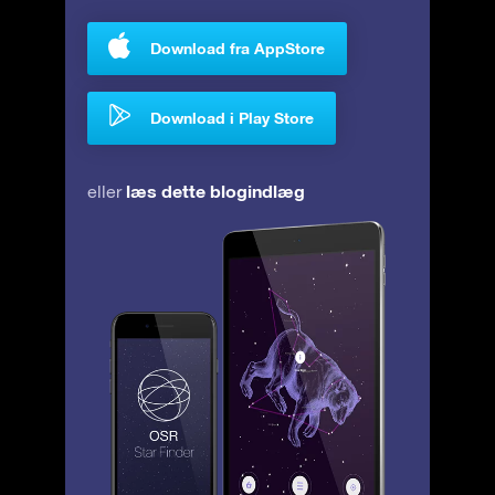
Download fra AppStore
Download i Play Store
læs dette blogindlæg
eller