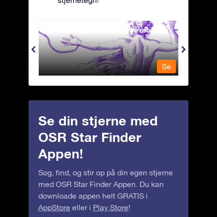
stjernetegn!
Andromeda - Den lænkede mø
Antli
Se
Se
Se din stjerne med
OSR Star Finder
Appen!
Søg, find, og stir op på din egen stjerne
med OSR Star Finder Appen. Du kan
downloade appen helt GRATIS i
AppStore
eller i
Play Store
!