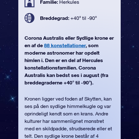
Familie:
Herkules
Breddegrad:
+40° til -90°
Corona Australis eller Sydlige krone er
en af de
88 konstellationer
, som
moderne astronomer har opdelt
himlen i. Den er en del af Hercules
konstellationsfamilien. Corona
Australis kan bedst ses i august (fra
breddegraderne +40° til -90°).
Kronen ligger ved foden af Skytten, kan
ses på den sydlige himmelkugle og var
oprindeligt kendt som en krans. Andre
kulturer har sammenlignet mønstret
med en skildpadde, strudserede eller et
telt. Den sydlige krone består af 4