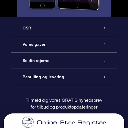
OSR
Kundeservice
Vores gaver
Kontakt os
Online Stjernegave
Se din stjerne
Bloggen
OSR Gavepakke
Star Register
Bestilling og levering
Oftest stillede spørgsmål
Superstjernegave
OSR Star Finder Appen
Kundelogin
Tilmeld dig vores GRATIS nyhedsbrev
for tilbud og produktopdateringer
Anmeldelser
OSR Gavekortet
Personliggjort Stjerneside
Betalingsinformation
Firmagaver
One Million Stars
Forsendelsesoplysninger