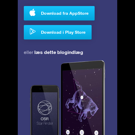
Download fra AppStore
Download i Play Store
læs dette blogindlæg
eller