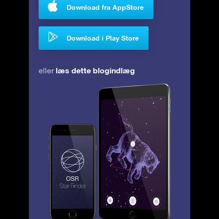
Download fra AppStore
Download i Play Store
læs dette blogindlæg
eller