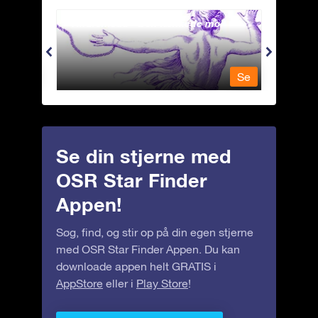
Andromeda - Den lænkede mø
Antli
Se
Se
Se din stjerne med
OSR Star Finder
Appen!
Søg, find, og stir op på din egen stjerne
med OSR Star Finder Appen. Du kan
downloade appen helt GRATIS i
AppStore
eller i
Play Store
!