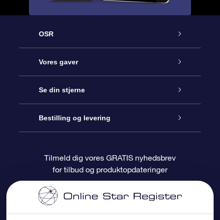
OSR
Kundeservice
Vores gaver
Kontakt os
Online Stjernegave
Se din stjerne
Bloggen
OSR Gavepakke
Star Register
Bestilling og levering
Oftest stillede spørgsmål
Superstjernegave
OSR Star Finder Appen
Kundelogin
Tilmeld dig vores GRATIS nyhedsbrev
for tilbud og produktopdateringer
Anmeldelser
OSR Gavekortet
Personliggjort Stjerneside
Betalingsinformation
Firmagaver
One Million Stars
Forsendelsesoplysninger