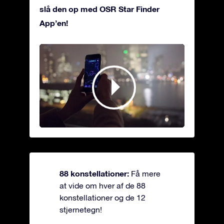
slå den op med OSR Star Finder
App’en!
88 konstellationer:
Få mere
at vide om hver af de 88
konstellationer og de 12
stjernetegn!