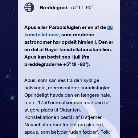
Breddegrad:
+5° til -90°
Apus eller Paradisfuglen er en af de
88
konstellationer
, som moderne
astronomer har opdelt himlen i. Den er
en del af Bayer konstellationsfamilien.
Apus kan bedst ses i juli (fra
breddegraderne +5° til -90°).
Apus, som kan ses fra den sydlige
halvkugle, repræsenterer paradisfuglen.
Oprindeligt havde den en længere hale,
men i 1750’erne afkortede man den for
at gøre plads til Oktanten.
Konstellationen består af 8 stjerner.
Navnet stammer fra det græske ord,
apous, som betyder ‘uden fødder’. Folk