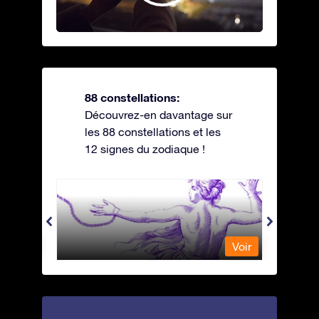
88 constellations:
Découvrez-en davantage sur
les 88 constellations et les
12 signes du zodiaque !
Andromeda - Andromède
Antli
Voir
Voir