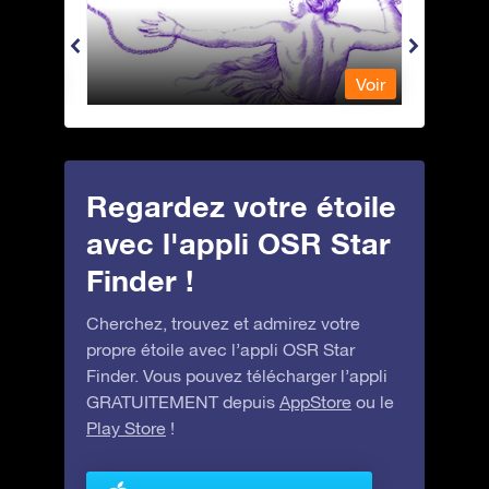
Andromeda - Andromède
Antli
Voir
Voir
Regardez votre étoile
avec l'appli OSR Star
Finder !
Cherchez, trouvez et admirez votre
propre étoile avec l’appli OSR Star
Finder. Vous pouvez télécharger l’appli
GRATUITEMENT depuis
AppStore
ou le
Play Store
!