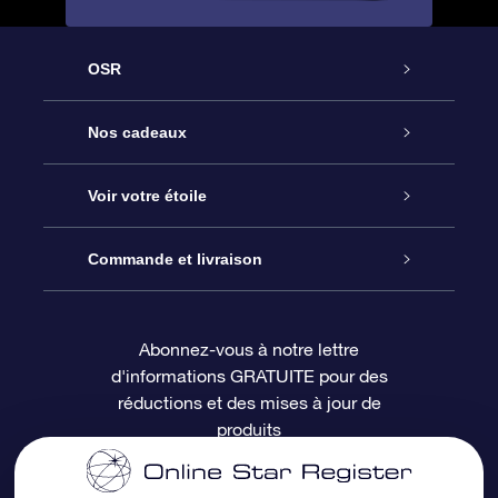
OSR
Service
Nos cadeaux
À propos de l’OSR
Cadeau d’étoile en ligne
Voir votre étoile
Nous contacter
Coffret cadeau OSR
Registre des étoiles
Commande et livraison
Le blog
Cadeau Super Star
Appli OSR Star Finder
Connexion client
Abonnez-vous à notre lettre
d'informations GRATUITE pour des
Questions fréquemment posées
Carte cadeau OSR
Page d’accueil personnalisée
Informations de paiement
réductions et des mises à jour de
produits
Revues
Cadeaux d’entreprise
Un million d’étoiles
Informations d’expédition