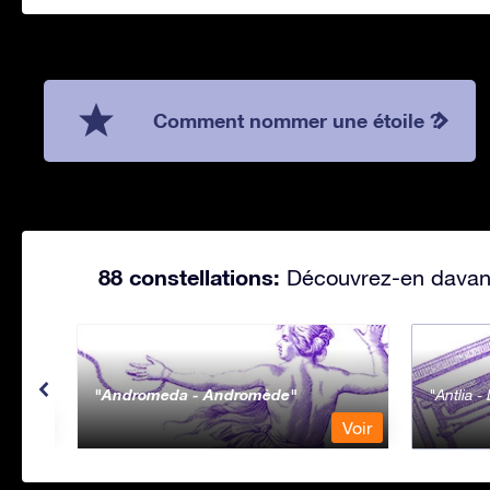
Comment nommer une étoile ?
88 constellations:
Découvrez-en davanta
Andromeda - Andromède
Antlia 
Voir
Voir