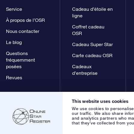
Service
Cadeau d’étoile en
ligne
À propos de l’OSR
Coffret cadeau
Nous contacter
OSR
Le blog
Cadeau Super Star
Questions
Carte cadeau OSR
fréquemment
posées
Cadeaux
d’entreprise
Revues
This website uses cookies
We use cookies to personalise
our traffic. We also share info
and analytics partners who may
that they’ve collected from you
Online Star Register BV
- Laan van de Maagd 83, 7324 BT 