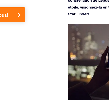
constellation de Lepu
étoile, visionnez-la en
Star Finder!
pus!