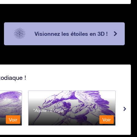
Visionnez les étoiles en 3D !
zodiaque !
Aquila - L'Aigle
Aqua
Voir
Voir