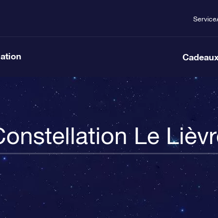
Service
lation
Cadeaux
onstellation Le Lièv