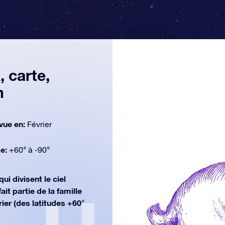
, carte,
n
vue en:
Février
de:
+60° à -90°
qui divisent le ciel
t partie de la famille
ier (des latitudes +60°