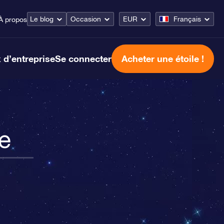
Le blog
Occasion
EUR
Français
À propos
 d’entreprise
Se connecter
Acheter une étoile !
re