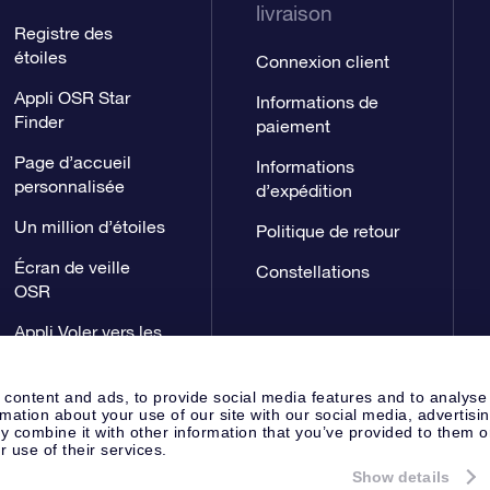
livraison
Registre des
étoiles
Connexion client
Appli OSR Star
Informations de
Finder
paiement
Page d’accueil
Informations
personnalisée
d’expédition
Un million d’étoiles
Politique de retour
Écran de veille
Constellations
OSR
Appli Voler vers les
étoiles
 content and ads, to provide social media features and to analyse
rmation about your use of our site with our social media, advertisi
 combine it with other information that you’ve provided to them o
r use of their services.
Show details
Page de presse
Déclaration de 
Apeldoorn, The Netherlands