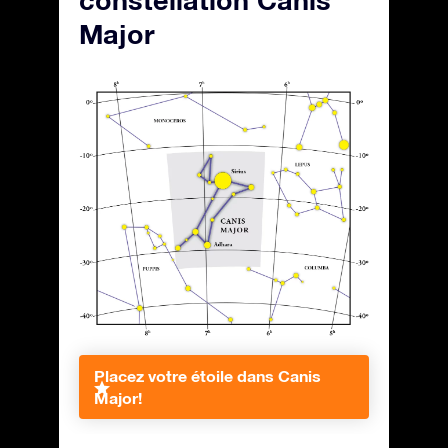
constellation Canis
Major
Placez votre étoile dans Canis
Major!