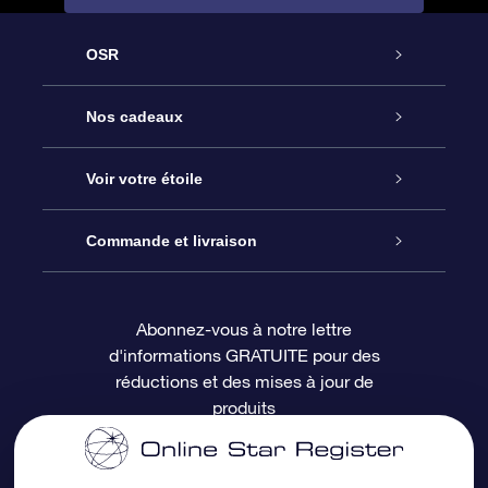
OSR
Service
Nos cadeaux
À propos de l’OSR
Cadeau d’étoile en ligne
Voir votre étoile
Nous contacter
Coffret cadeau OSR
Registre des étoiles
Commande et livraison
Le blog
Cadeau Super Star
Appli OSR Star Finder
Connexion client
Abonnez-vous à notre lettre
d'informations GRATUITE pour des
Questions fréquemment posées
Carte cadeau OSR
Page d’accueil personnalisée
Informations de paiement
réductions et des mises à jour de
produits
Revues
Cadeaux d’entreprise
Un million d’étoiles
Informations d’expédition
Écran de veille OSR
Politique de retour