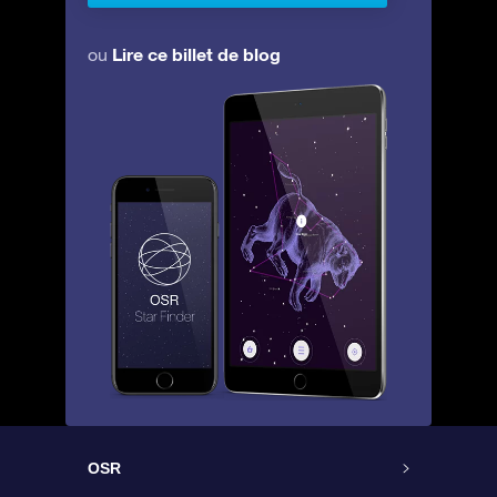
Lire ce billet de blog
ou
OSR