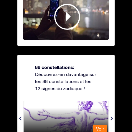
88 constellations:
Découvrez-en davantage sur
les 88 constellations et les
12 signes du zodiaque !
Andromeda - Andromède
Antli
Voir
Voir