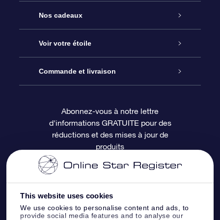
Service
Nos cadeaux
À propos de l’OSR
Cadeau d’étoile en ligne
Voir votre étoile
Nous contacter
Coffret cadeau OSR
Registre des étoiles
Commande et livraison
Le blog
Cadeau Super Star
Appli OSR Star Finder
Connexion client
Abonnez-vous à notre lettre
d'informations GRATUITE pour des
Questions fréquemment posées
Carte cadeau OSR
Page d’accueil personnalisée
Informations de paiement
réductions et des mises à jour de
produits
Revues
Cadeaux d’entreprise
Un million d’étoiles
Informations d’expédition
Écran de veille OSR
Politique de retour
This website uses cookies
We use cookies to personalise content and ads, to
Appli Voler vers les étoiles
Constellations
provide social media features and to analyse our