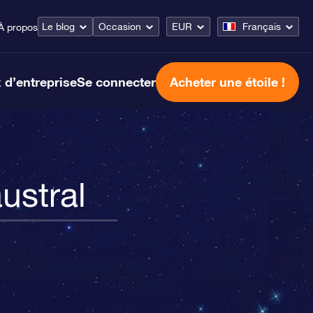
Le blog
Occasion
EUR
Français
À propos
 d’entreprise
Se connecter
Acheter une étoile !
ustral