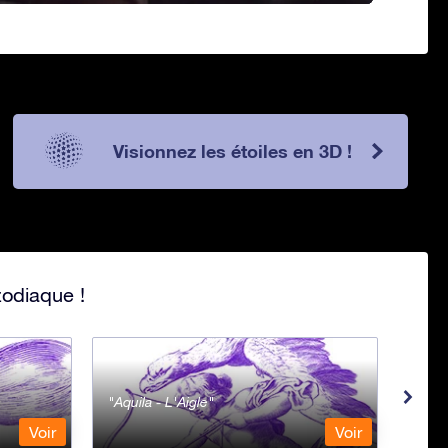
Visionnez les étoiles en 3D !
zodiaque !
Aquila - L'Aigle
Aqua
Voir
Voir