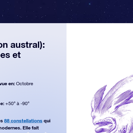
n austral):
es et
vue en:
Octobre
de:
+50° à -90°
es
88 constellations
qui
odernes. Elle fait