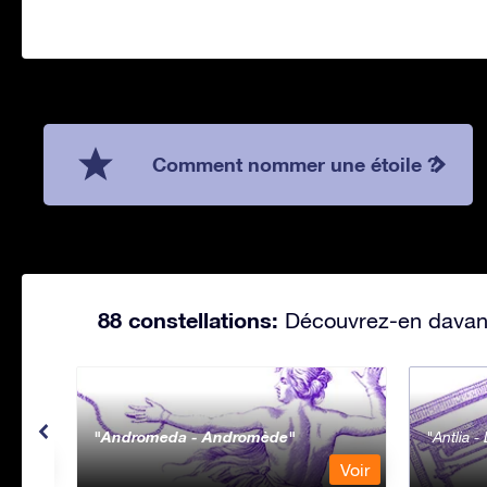
Comment nommer une étoile ?
88 constellations:
Découvrez-en davanta
Andromeda - Andromède
Antlia 
Voir
Voir