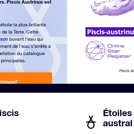
rs. Piscis Austrinus est
toile la plus brillante
de la Terre. Cette
sson buvant l’eau qui
ment de l’eau s’arrête à
tellation du catalogue
 principales.
Piscis A
trinus!
De 24 €
iscis
Étoiles
austral