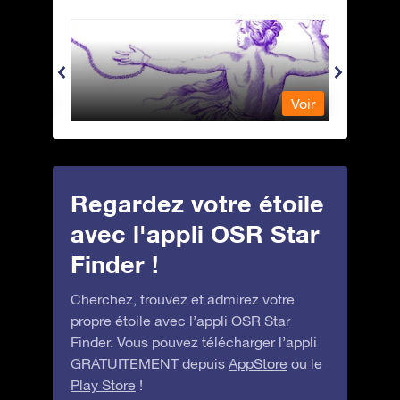
Andromeda - Andromède
Antli
Voir
Voir
Regardez votre étoile
avec l'appli OSR Star
Finder !
Cherchez, trouvez et admirez votre
propre étoile avec l’appli OSR Star
Finder. Vous pouvez télécharger l’appli
GRATUITEMENT depuis
AppStore
ou le
Play Store
!