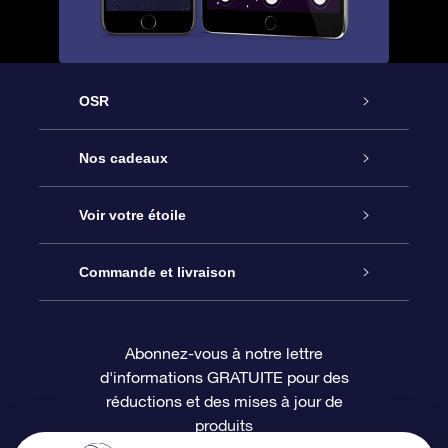
OSR
Service
Nos cadeaux
À propos de l’OSR
Cadeau d’étoile en ligne
Voir votre étoile
Nous contacter
Coffret cadeau OSR
Registre des étoiles
Commande et livraison
Le blog
Cadeau Super Star
Appli OSR Star Finder
Connexion client
Abonnez-vous à notre lettre
d'informations GRATUITE pour des
Questions fréquemment posées
Carte cadeau OSR
Page d’accueil personnalisée
Informations de paiement
réductions et des mises à jour de
produits
Revues
Cadeaux d’entreprise
Un million d’étoiles
Informations d’expédition