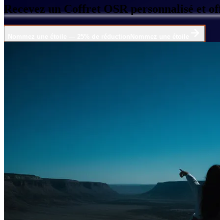
Recevez un Coffret OSR personnalisé et off
Nommez une étoile — 25% de réduction
Nommez une étoile