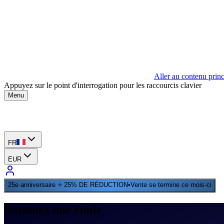
Aller au contenu princ
Appuyez sur le point d'interrogation pour les raccourcis clavier
Menu
FR
EUR
25e anniversaire ⭐ 25% DE RÉDUCTION
•
Vente se termine ce mois-ci
Nommez une étoile