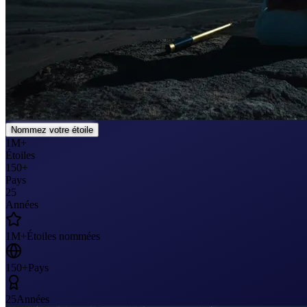
Nommez votre étoile
1M+
Étoiles
150+
Pays
25
Années
1M+
Étoiles nommées
150+
Pays
25
Années