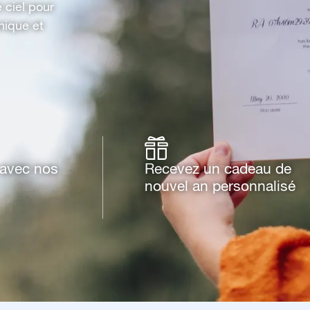
e ciel pour
nique et
e avec nos
Recevez un cadeau de
nouvel an personnalisé