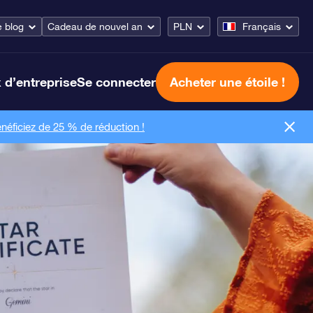
e blog
Cadeau de nouvel an
PLN
Français
 d’entreprise
Se connecter
Acheter une étoile !
néficiez de 25 % de réduction !