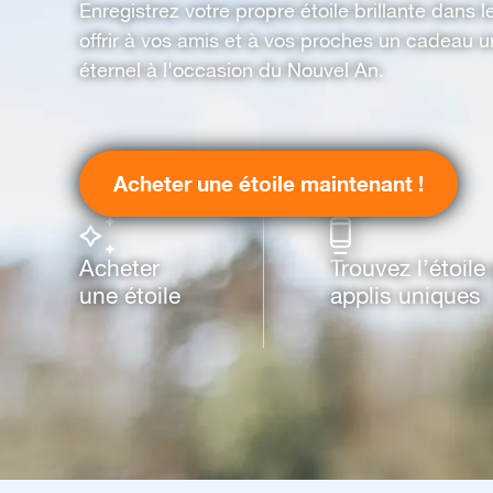
Enregistrez votre propre étoile brillante dans l
offrir à vos amis et à vos proches un cadeau u
éternel à l'occasion du Nouvel An.
Acheter une étoile maintenant !
Acheter
Trouvez l’étoil
une étoile
applis uniques