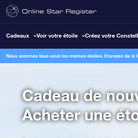
Cadeaux
Voir votre étoile
Créez votre Constel
Nous sommes tous sous les mêmes étoiles. Envoyez de la lum
Cadeau de nouv
Acheter une étoi