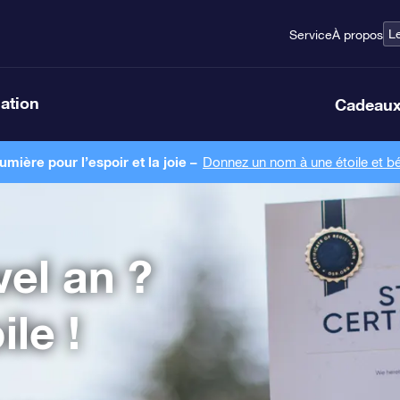
L
Service
À propos
lation
Cadeaux
ière pour l’espoir et la joie –
Donnez un nom à une étoile et bé
el an ?
le !