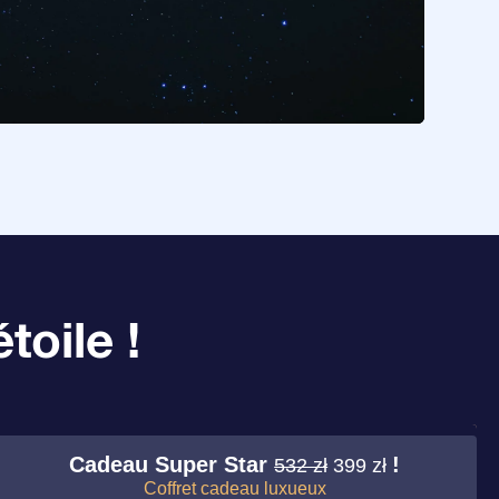
toile !
Cadeau Super Star
!
532 zł
399 zł
Coffret cadeau luxueux