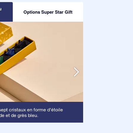
u
Options Super Star Gift
Cadre
pt cristaux en forme d’étoile
: Ce cadre 
de et de grès bleu.
mettre en valeur vo