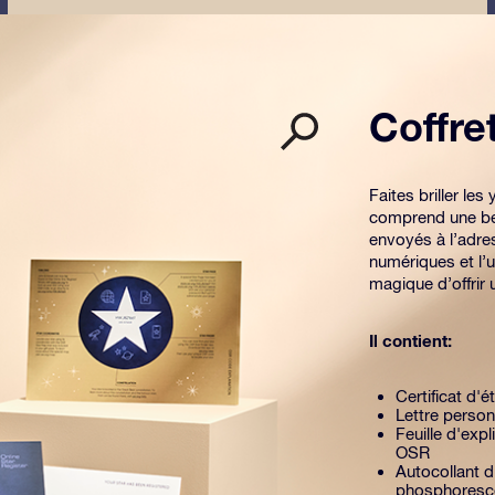
Coffr
Faites briller l
comprend une be
envoyés à l’adre
numériques et l’u
magique d’offrir
Il contient:
Certificat d'é
Lettre person
Feuille d'exp
OSR
Autocollant d
phosphoresc