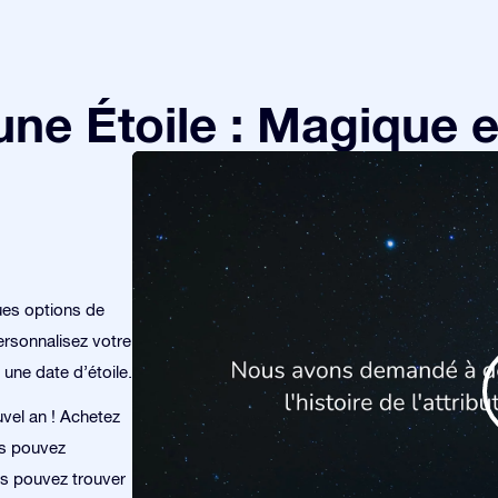
e Étoile : Magique et
ues options de
rsonnalisez votre
 une date d’étoile.
uvel an ! Achetez
us pouvez
ous pouvez trouver