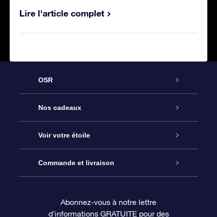
Lire l'article complet
OSR
Service
Nos cadeaux
À propos de l’OSR
Cadeau d’étoile en ligne
Voir votre étoile
Nous contacter
Coffret cadeau OSR
Registre des étoiles
Commande et livraison
Le blog
Cadeau Super Star
Appli OSR Star Finder
Connexion client
Abonnez-vous à notre lettre
d'informations GRATUITE pour des
Questions fréquemment posées
Carte cadeau OSR
Page d’accueil personnalisée