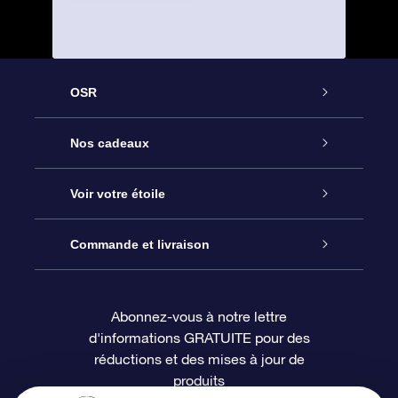
OSR
Service
Nos cadeaux
À propos de l’OSR
Cadeau d’étoile en ligne
Voir votre étoile
Nous contacter
Coffret cadeau OSR
Registre des étoiles
Commande et livraison
Le blog
Cadeau Super Star
Appli OSR Star Finder
Connexion client
Abonnez-vous à notre lettre
d'informations GRATUITE pour des
Questions fréquemment posées
Carte cadeau OSR
Page d’accueil personnalisée
Informations de paiement
réductions et des mises à jour de
produits
Revues
Cadeaux d’entreprise
Un million d’étoiles
Informations d’expédition