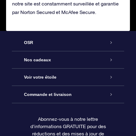
notre site est constamment surveillée et garantie
par Norton Secured et McAfee Secure.
OSR
Service
Nos cadeaux
À propos de l’OSR
Cadeau d’étoile en ligne
Voir votre étoile
Nous contacter
Coffret cadeau OSR
Registre des étoiles
Commande et livraison
Le blog
Cadeau Super Star
Appli OSR Star Finder
Connexion client
Abonnez-vous à notre lettre
d'informations GRATUITE pour des
Questions fréquemment posées
Carte cadeau OSR
Page d’accueil personnalisée
Informations de paiement
réductions et des mises à jour de