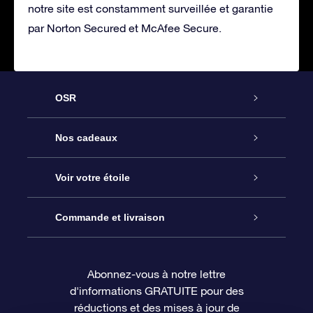
notre site est constamment surveillée et garantie
par Norton Secured et McAfee Secure.
OSR
Service
Nos cadeaux
À propos de l’OSR
Cadeau d’étoile en ligne
Voir votre étoile
Nous contacter
Coffret cadeau OSR
Registre des étoiles
Commande et livraison
Le blog
Cadeau Super Star
Appli OSR Star Finder
Connexion client
Abonnez-vous à notre lettre
d'informations GRATUITE pour des
Questions fréquemment posées
Carte cadeau OSR
Page d’accueil personnalisée
Informations de paiement
réductions et des mises à jour de