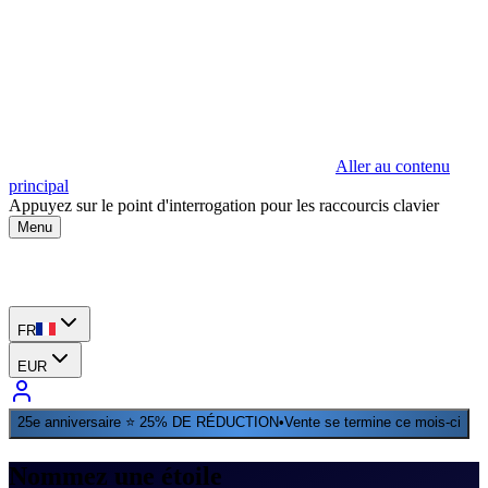
Aller au contenu
principal
Appuyez sur le point d'interrogation pour les raccourcis clavier
Menu
FR
EUR
25e anniversaire ⭐ 25% DE RÉDUCTION
•
Vente se termine ce mois-ci
Nommez une étoile