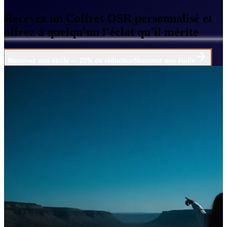
Recevez un Coffret OSR personnalisé et
offrez à quelqu'un l'éclat qu'il mérite
Nommez une étoile — 25% de réduction
Nommez une étoile