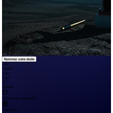
Nommez votre étoile
1M+
Étoiles
150+
Pays
25
Années
1M+
Étoiles nommées
150+
Pays