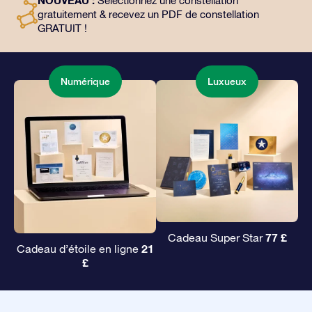
NOUVEAU :
Sélectionnez une constellation
façon magique d’offrir un cadeau éternel à vos amis et
gratuitement & recevez un PDF de constellation
à vos proches.
GRATUIT !
Numérique
Luxueux
77 £
Cadeau Super Star
21
Cadeau d’étoile en ligne
£