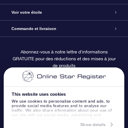
À propos de l’OSR
Cadeau d’étoile en ligne
Voir votre étoile
Nous contacter
Coffret cadeau OSR
Registre des étoiles
Commande et livraison
Le blog
Cadeau Super Star
Appli OSR Star Finder
Connexion client
Abonnez-vous à notre lettre d'informations
GRATUITE pour des réductions et des mises à jour
Questions fréquemment posées
Carte cadeau OSR
Page d’accueil personnalisée
Informations de paiement
de produits
Revues
Cadeaux d’entreprise
Un million d’étoiles
Informations d’expédition
Écran de veille OSR
Politique de retour
This website uses cookies
We use cookies to personalise content and ads, to
provide social media features and to analyse our
Appli Voler vers les étoiles
Constellations
traffic. We also share information about your use of
our site with our social media, advertising and
analytics partners who may combine it with other
information that you’ve provided to them or that
Show details