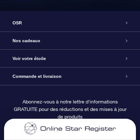
OSR
Service
Nos cadeaux
À propos de l’OSR
Cadeau d’étoile en ligne
Voir votre étoile
Nous contacter
Coffret cadeau OSR
Registre des étoiles
Commande et livraison
Le blog
Cadeau Super Star
Appli OSR Star Finder
Connexion client
Abonnez-vous à notre lettre d'informations
GRATUITE pour des réductions et des mises à jour
Questions fréquemment posées
Carte cadeau OSR
Page d’accueil personnalisée
Informations de paiement
de produits
Revues
Cadeaux d’entreprise
Un million d’étoiles
Informations d’expédition