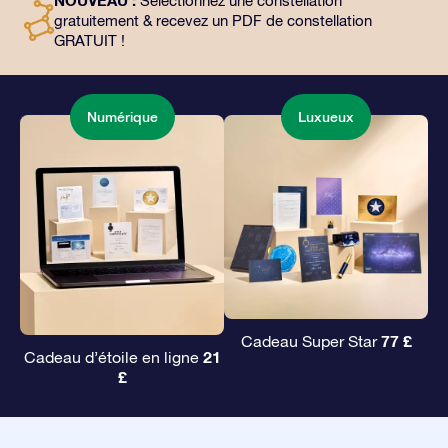
NOUVEAU :
Sélectionnez une constellation
façon magique d’offrir un cadeau éternel à vos amis et
gratuitement & recevez un PDF de constellation
à vos proches.
GRATUIT !
Numérique
Luxueux
77 £
Cadeau Super Star
21
Cadeau d’étoile en ligne
£