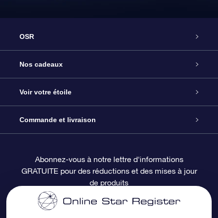
OSR
Service
Nos cadeaux
À propos de l’OSR
Cadeau d’étoile en ligne
Voir votre étoile
Nous contacter
Coffret cadeau OSR
Registre des étoiles
Commande et livraison
Le blog
Cadeau Super Star
Appli OSR Star Finder
Connexion client
Abonnez-vous à notre lettre d'informations
GRATUITE pour des réductions et des mises à jour
Questions fréquemment posées
Carte cadeau OSR
Page d’accueil personnalisée
Informations de paiement
de produits
Revues
Cadeaux d’entreprise
Un million d’étoiles
Informations d’expédition