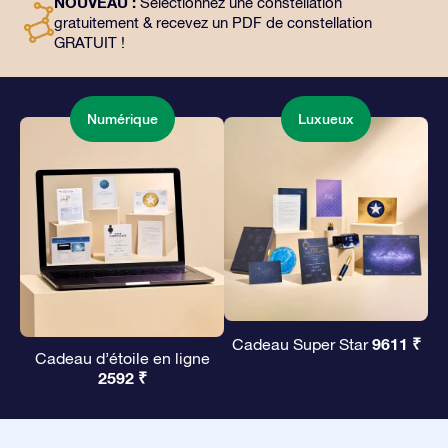
NOUVEAU :
Sélectionnez une constellation
façon magique d’offrir un cadeau éternel à vos amis et
gratuitement & recevez un PDF de constellation
à vos proches.
GRATUIT !
Numérique
Luxueux
9611 ₹
Cadeau Super Star
Cadeau d’étoile en ligne
2592 ₹