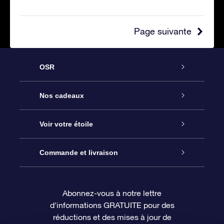
Page suivante
OSR
Service
Nos cadeaux
À propos de l’OSR
Cadeau d’étoile en ligne
Voir votre étoile
Nous contacter
Coffret cadeau OSR
Registre des étoiles
Commande et livraison
Le blog
Cadeau Super Star
Appli OSR Star Finder
Connexion client
Abonnez-vous à notre lettre
d'informations GRATUITE pour des
Questions fréquemment posées
Carte cadeau OSR
Page d’accueil personnalisée
Informations de paiement
réductions et des mises à jour de