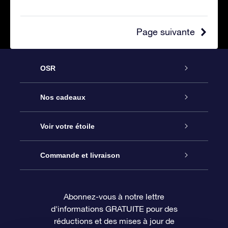
Page suivante
OSR
Service
Nos cadeaux
À propos de l’OSR
Cadeau d’étoile en ligne
Voir votre étoile
Nous contacter
Coffret cadeau OSR
Registre des étoiles
Commande et livraison
Le blog
Cadeau Super Star
Appli OSR Star Finder
Connexion client
Abonnez-vous à notre lettre
d'informations GRATUITE pour des
Questions fréquemment posées
Carte cadeau OSR
Page d’accueil personnalisée
Informations de paiement
réductions et des mises à jour de