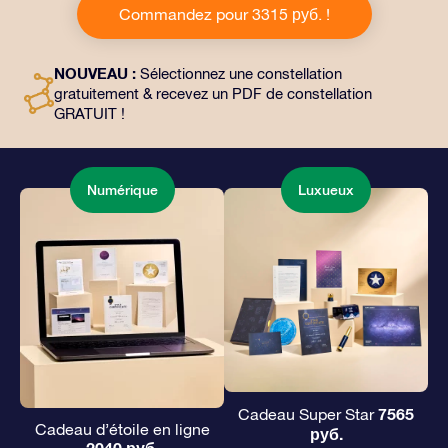
Commandez pour 3315 руб. !
documents personnalisés envoyés à l’adresse de votre
choix, ainsi que des documents numériques et
l’utilisation gratuite de nos applications. C’est une
NOUVEAU :
Sélectionnez une constellation
façon magique d’offrir un cadeau éternel à vos amis et
gratuitement & recevez un PDF de constellation
à vos proches.
GRATUIT !
Numérique
Luxueux
7565
Cadeau Super Star
Cadeau d’étoile en ligne
руб.
2040 руб.