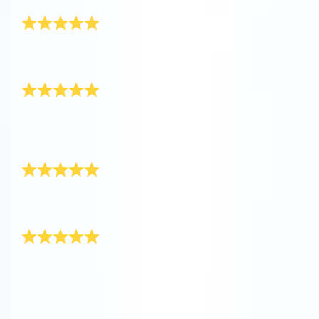
Elle l’a absolument adoré
Découvrez l’univers en VR
J’ai commandé le cadeau Super Star pour ma mère.
Elle a absolument adoré le cadeau !
AppStore (iOS)
Play Store (Android)
Extrêmement satisfait du service
Extrêmement satisfait du service. Le paquet cadeau
est arrivé à temps et j’ai pu localiser l’étoile avec
l’application Star Finder. Merci beaucoup !
Un cadeau extraordinaire
Merveilleux cadeau et le design est tout simplement
magnifique. Un cadeau incroyable pour nos voisins !
Très beau
Merveilleux cadeau et le design est tout simplement
magnifique. Un cadeau incroyable pour nos voisins !