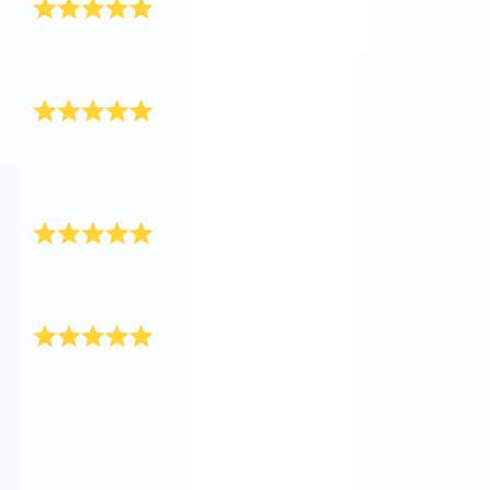
J’ai commandé le cadeau Super Star pour ma mère.
Elle a absolument adoré le cadeau !
AppStore (iOS)
Play Store (Android)
Extrêmement satisfait du service
Extrêmement satisfait du service. Le paquet cadeau
est arrivé à temps et j’ai pu localiser l’étoile avec
l’application Star Finder. Merci beaucoup !
Un cadeau extraordinaire
Merveilleux cadeau et le design est tout simplement
magnifique. Un cadeau incroyable pour nos voisins !
Très beau
Merveilleux cadeau et le design est tout simplement
magnifique. Un cadeau incroyable pour nos voisins !