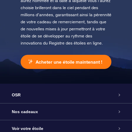
aurez nommée et la date à laquelle vous l’aurez
choisie brilleront dans le ciel pendant des
millions d’années, garantissant ainsi la pérennité
de votre cadeau de remerciement, tandis que
de nouvelles mises à jour permettront à votre
étoile de se développer au rythme des
innovations du Registre des étoiles en ligne.
Acheter une étoile maintenant !
OSR
Service
Nos cadeaux
À propos de l’OSR
Cadeau d’étoile en ligne
Voir votre étoile