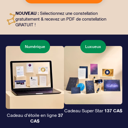
choix, ainsi que des documents numériques et
l’utilisation gratuite de nos applications. C’est une
NOUVEAU :
Sélectionnez une constellation
façon magique d’offrir un cadeau éternel à vos amis et
gratuitement & recevez un PDF de constellation
à vos proches.
GRATUIT !
Numérique
Luxueux
137 CA$
Cadeau Super Star
37
Cadeau d’étoile en ligne
CA$