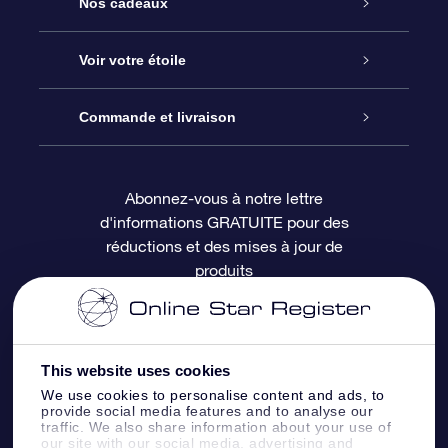
Service
Nos cadeaux
À propos de l’OSR
Cadeau d’étoile en ligne
Voir votre étoile
Nous contacter
Coffret cadeau OSR
Registre des étoiles
Commande et livraison
Le blog
Cadeau Super Star
Appli OSR Star Finder
Connexion client
Abonnez-vous à notre lettre
d'informations GRATUITE pour des
Questions fréquemment posées
Carte cadeau OSR
Page d’accueil personnalisée
Informations de paiement
réductions et des mises à jour de
produits
Revues
Cadeaux d’entreprise
Un million d’étoiles
Informations d’expédition
Écran de veille OSR
Politique de retour
This website uses cookies
We use cookies to personalise content and ads, to
Appli Voler vers les étoiles
Constellations
provide social media features and to analyse our
traffic. We also share information about your use of
our site with our social media, advertising and