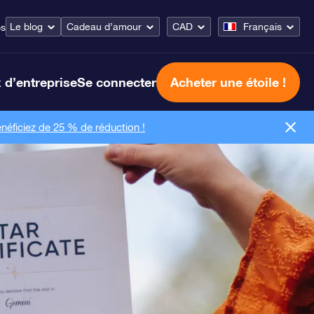
Le blog
Cadeau d’amour
CAD
Français
os
 d’entreprise
Se connecter
Acheter une étoile !
néficiez de 25 % de réduction !