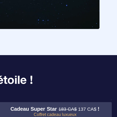
toile !
Cadeau Super Star
!
183 CA$
137 CA$
Coffret cadeau luxueux