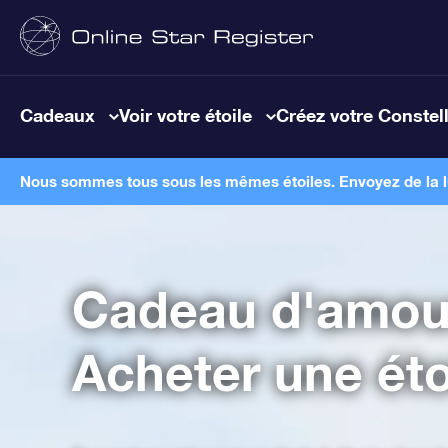
Cadeaux
Voir votre étoile
Créez votre Constel
Nous sommes tous sous les mêmes étoiles. Envoyez de la lum
Cadeau d'amou
Acheter une étoi