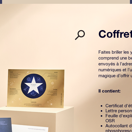
Coffr
Faites briller l
comprend une be
envoyés à l’adre
numériques et l’u
magique d’offrir
Il contient:
Certificat d'é
Lettre person
Feuille d'exp
OSR
Autocollant d
phosphoresc