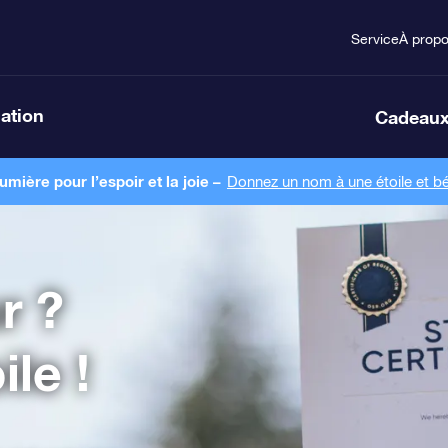
Service
À prop
lation
Cadeaux
ière pour l’espoir et la joie –
Donnez un nom à une étoile et bé
r ?
le !