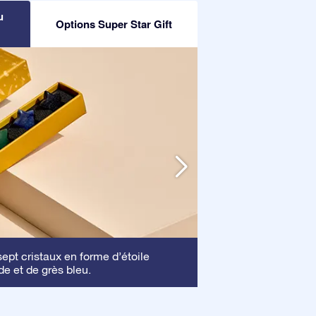
u
Options Super Star Gift
Cadre
pt cristaux en forme d’étoile
: Ce cadre 
de et de grès bleu.
mettre en valeur vo