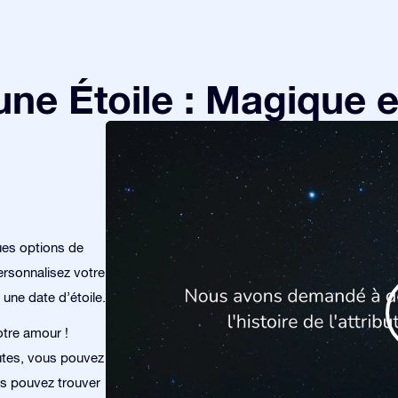
e Étoile : Magique et
ues options de
rsonnalisez votre
 une date d’étoile.
otre amour !
utes, vous pouvez
ous pouvez trouver