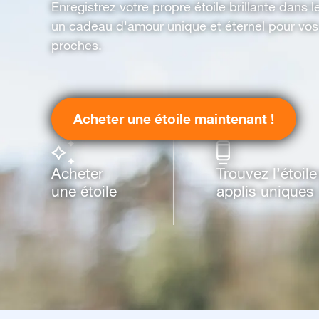
Enregistrez votre propre étoile brillante dans 
un cadeau d'amour unique et éternel pour vos
proches.
Acheter une étoile maintenant !
Acheter
Trouvez l’étoil
une étoile
applis uniques