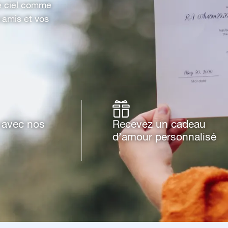
le ciel comme
 amis et vos
e avec nos
Recevez un cadeau
d’amour personnalisé