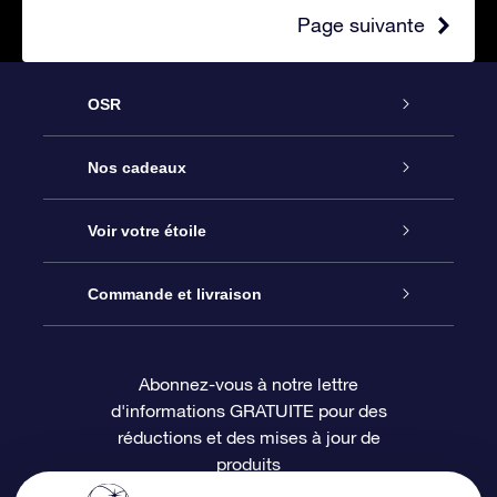
Page suivante
OSR
Service
Nos cadeaux
À propos de l’OSR
Cadeau d’étoile en ligne
Voir votre étoile
Nous contacter
Coffret cadeau OSR
Registre des étoiles
Commande et livraison
Le blog
Cadeau Super Star
Appli OSR Star Finder
Connexion client
Abonnez-vous à notre lettre
d'informations GRATUITE pour des
Questions fréquemment posées
Carte cadeau OSR
Page d’accueil personnalisée
Informations de paiement
réductions et des mises à jour de
produits
Revues
Cadeaux d’entreprise
Un million d’étoiles
Informations d’expédition