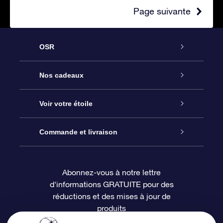
Page suivante
OSR
Service
Nos cadeaux
À propos de l’OSR
Cadeau d’étoile en ligne
Voir votre étoile
Nous contacter
Coffret cadeau OSR
Registre des étoiles
Commande et livraison
Le blog
Cadeau Super Star
Appli OSR Star Finder
Connexion client
Abonnez-vous à notre lettre
d'informations GRATUITE pour des
Questions fréquemment posées
Carte cadeau OSR
Page d’accueil personnalisée
Informations de paiement
réductions et des mises à jour de
produits
Revues
Cadeaux d’entreprise
Un million d’étoiles
Informations d’expédition